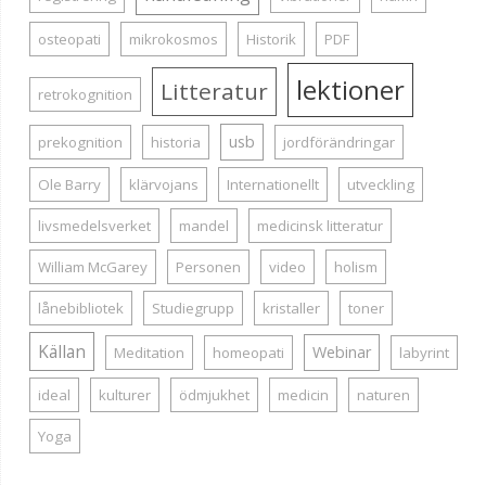
osteopati
mikrokosmos
Historik
PDF
lektioner
Litteratur
retrokognition
usb
prekognition
historia
jordförändringar
Ole Barry
klärvojans
Internationellt
utveckling
livsmedelsverket
mandel
medicinsk litteratur
William McGarey
Personen
video
holism
lånebibliotek
Studiegrupp
kristaller
toner
Källan
Webinar
Meditation
homeopati
labyrint
ideal
kulturer
ödmjukhet
medicin
naturen
Yoga