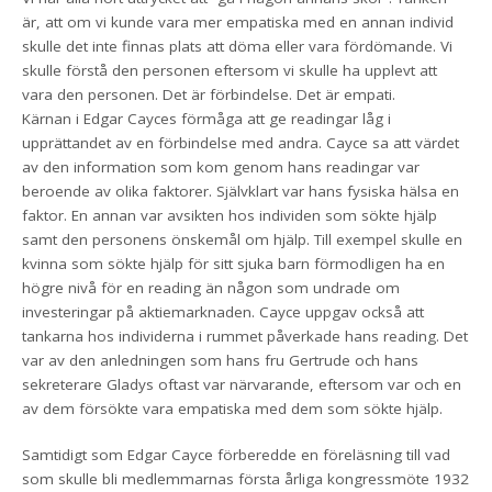
är, att om vi kunde vara mer empatiska med en annan individ
skulle det inte finnas plats att döma eller vara fördömande. Vi
skulle förstå den personen eftersom vi skulle ha upplevt att
vara den personen. Det är förbindelse. Det är empati.
Kärnan i Edgar Cayces förmåga att ge readingar låg i
upprättandet av en förbindelse med andra. Cayce sa att värdet
av den information som kom genom hans readingar var
beroende av olika faktorer. Självklart var hans fysiska hälsa en
faktor. En annan var avsikten hos individen som sökte hjälp
samt den personens önskemål om hjälp. Till exempel skulle en
kvinna som sökte hjälp för sitt sjuka barn förmodligen ha en
högre nivå för en reading än någon som undrade om
investeringar på aktiemarknaden. Cayce uppgav också att
tankarna hos individerna i rummet påverkade hans reading. Det
var av den anledningen som hans fru Gertrude och hans
sekreterare Gladys oftast var närvarande, eftersom var och en
av dem försökte vara empatiska med dem som sökte hjälp.
Samtidigt som Edgar Cayce förberedde en föreläsning till vad
som skulle bli medlemmarnas första årliga kongressmöte 1932