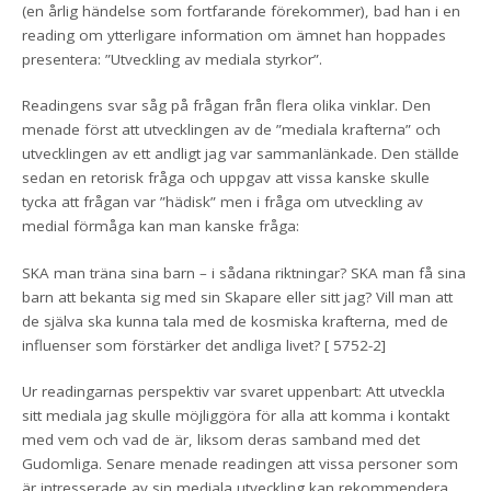
(en årlig händelse som fortfarande förekommer), bad han i en
reading om ytterligare information om ämnet han hoppades
presentera: ”Utveckling av mediala styrkor”.
Readingens svar såg på frågan från flera olika vinklar. Den
menade först att utvecklingen av de ”mediala krafterna” och
utvecklingen av ett andligt jag var sammanlänkade. Den ställde
sedan en retorisk fråga och uppgav att vissa kanske skulle
tycka att frågan var ”hädisk” men i fråga om utveckling av
medial förmåga kan man kanske fråga:
SKA man träna sina barn – i sådana riktningar? SKA man få sina
barn att bekanta sig med sin Skapare eller sitt jag? Vill man att
de själva ska kunna tala med de kosmiska krafterna, med de
influenser som förstärker det andliga livet? [ 5752-2]
Ur readingarnas perspektiv var svaret uppenbart: Att utveckla
sitt mediala jag skulle möjliggöra för alla att komma i kontakt
med vem och vad de är, liksom deras samband med det
Gudomliga. Senare menade readingen att vissa personer som
är intresserade av sin mediala utveckling kan rekommendera