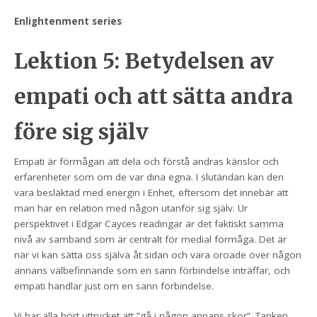
Enlightenment series
Lektion 5: Betydelsen av
empati och att sätta andra
före sig själv
Empati är förmågan att dela och förstå andras känslor och
erfarenheter som om de var dina egna. I slutändan kan den
vara besläktad med energin i Enhet, eftersom det innebär att
man har en relation med någon utanför sig själv. Ur
perspektivet i Edgar Cayces readingar är det faktiskt samma
nivå av samband som är centralt för medial förmåga. Det är
när vi kan sätta oss själva åt sidan och vara oroade över någon
annans välbefinnande som en sann förbindelse inträffar, och
empati handlar just om en sann förbindelse.
Vi har alla hört uttrycket att ”gå i någon annans skor”. Tanken