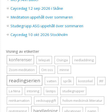
Caycedag 12 sep 2026 i Skåne
Meditation uppehåll över sommaren
Studiegrupp ASG uppehåll över sommaren
Caycedag 10 okt 2026 Stockholm
Visning av etiketter
konferenser
telepati
Osinga
nedladdning
Zoom-meditation
Om oss
minne
readingserien
vatten
språk
kostcirkel
IRF
La Nina
intoning
lästips
studiegrupper
reinkarnation
veckouppgift
holism medicinsk litteratur
handledning
registrering
vibrationer
namn