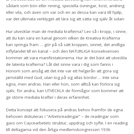
sådant som bön eller rening, speciella övningar, kost, andning
eller vila, och även om var och en av dessa kan vara till hjälp,
var det ultimata verktyget att lära sig att sätta sig själv åt sidan:
Hur utvecklar man de mediala krafterna? Lev så i kropp, i sinne,
att du kan vara en kanal genom vilken de Kreativa Krafterna
kan springa fram … gör på så sätt kroppen, sinnet, det andliga
inflytandet till en kanal – och den NATURLIGA konsekvensen
kommer att vara manifestationerna. Hur är det bäst att utveckla
de latenta krafterna? Låt det sinne vara i dig som fanns i
Honom som ansåg att det inte var ett helgerån att göra sig
jämställd med Gud, utan tog på sig allas bördor … Inte sina
egna, men andras. Han eller hon, som alltså kan förlora sig
själv, för andra, kan UTVECKLA de förmågor som kommer att
ge större mediala krafter i deras erfarenhet.
Detta koncept att fokusera på andras behov framför de egna
behoven diskuteras i ”Arbetsreadingar” – de readingar som
gavs om Caycearbetets struktur, uppdrag och syfte. I en reading
till deltagarna vid den årliga medlemskongressen 1936