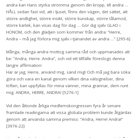
andra kan Hans styrka strömma genom din kropp, till andra …
HÅLL sedan fast vid, att i ljuset, finns den vägen, det sättet, att
större andlighet, större insikt, större kunskap, större tålamod,
större kärlek, kan visas dag för dag … Gör dig själv GLAD i
HONOM, och den glädjen som kommer från andra: ”Herre,
Andra – må jag förlora mig själv i tjänandet av andra …” [295-6]
Många, många andra mottog samma råd och uppmanades att
be: ”Andra, Herre. Andra”, och vid ett tillfälle föreslogs denna
längre affirmation:
Här är jag, Herre, använd mig, sänd mig! Och må jag bara söka
göra och vara en kanal genom vilken dina välsignelser, dina
löften, kan uppfyllas för mina vänner, mina grannar, dem runt
mig. ANDRA, HERRE, ANDRA! [5276-1]
Vid den åttonde årliga medlemskongressen fyra år senare
framlade readingarna att vissa globala problem kunde åtgärdas
genom att använda samma premiss: ”Andra, Herre! Andra!”
[3976-22]