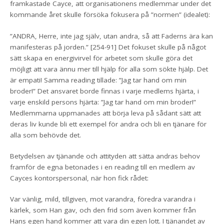
framkastade Cayce, att organisationens medlemmar under det
kommande året skulle försöka fokusera på ”normen” (idealet):
”ANDRA, Herre, inte jag själv, utan andra, så att Faderns ära kan
manifesteras på jorden.” [254-91] Det fokuset skulle på något
sätt skapa en energivirvel för arbetet som skulle göra det
möjligt att vara ännu mer till hjälp för alla som sökte hjälp. Det
är empati! Samma reading tillade: ”Jag tar hand om min
broder!” Det ansvaret borde finnas i varje medlems hjärta, i
varje enskild persons hjärta: ”Jag tar hand om min broder!”
Medlemmarna uppmanades att börja leva på sådant sätt att
deras liv kunde bli ett exempel för andra och bli en tjänare för
alla som behövde det.
Betydelsen av tjänande och attityden att sätta andras behov
framför de egna betonades i en reading till en medlem av
Cayces kontorspersonal, när hon fick rådet:
Var vänlig, mild, tillgiven, mot varandra, föredra varandra i
kärlek, som Han gav, och den frid som även kommer från
Hans egen hand kommer att vara din egen lott. I tjänandet av