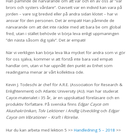
Han påminde de närvarande om att var och en av oss är ”vår
brors och systers vårdare”. Oavsett var en individ kan vara på
jorden – vare sig bredvid eller på andra sidan klotet – har vi
ansvar för den personen. Det är empati! Han påminde de
närvarande om att det inte räckte med att bara be om global
fred, utan i stället behövde vi börja leva enligt uppmaningen
”din nästa såsom dig själv”. Det är empati!
När vi verkligen kan börja leva lika mycket för andra som vi gör
för oss själva, kommer vi att förstå inte bara vad empati
handlar om, utan vi har uppnått den punkt av Enhet som
readingarna menar är vårt kollektiva öde.
Kevin J. Todeschi är chef för A.R.E. (Association for Research &
Enlightenment) och Atlantic University (AU). Han har studerat
Cayce-materialet i 35 år, är en uppskattad föreläsare och en
produktiv författare. På svenska finns
Edgar Cayce om
Akashakrönikan,
Tolv Lektioner i Andlig Utveckling
och
Edgar
Cayce om Vibrationer – Kraft i Rörelse.
Hur du kan arbeta med lektion 5 >>
Handledning 5 – 2018
>>