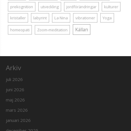
prekognition
utveckling
jordförändringar
kulturer
kristaller
labyrint
La Nina
vibrationer
Yoga
Källan
homeopati
Zoom-meditation
Arkiv
juli 2026
juni 2026
maj 2026
mars 2026
januari 2026
december 2025