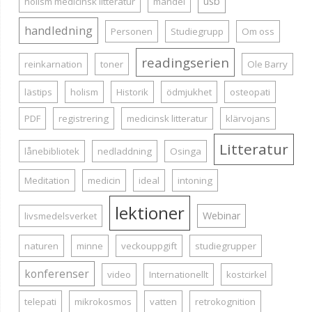
usb
holism medicinsk litteratur
mandel
handledning
Personen
Studiegrupp
Om oss
readingserien
reinkarnation
toner
Ole Barry
lästips
holism
Historik
ödmjukhet
osteopati
PDF
registrering
medicinsk litteratur
klärvojans
Litteratur
lånebibliotek
nedladdning
Osinga
Meditation
medicin
ideal
intoning
lektioner
Webinar
livsmedelsverket
naturen
minne
veckouppgift
studiegrupper
konferenser
video
Internationellt
kostcirkel
telepati
mikrokosmos
vatten
retrokognition