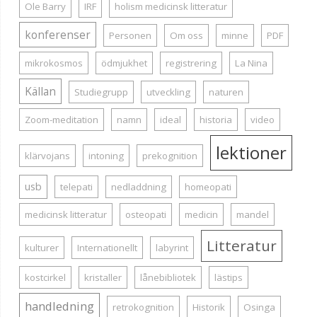
Ole Barry
IRF
holism medicinsk litteratur
konferenser
Personen
Om oss
minne
PDF
mikrokosmos
ödmjukhet
registrering
La Nina
Källan
Studiegrupp
utveckling
naturen
Zoom-meditation
namn
ideal
historia
video
lektioner
klärvojans
intoning
prekognition
usb
telepati
nedladdning
homeopati
medicinsk litteratur
osteopati
medicin
mandel
Litteratur
kulturer
Internationellt
labyrint
kostcirkel
kristaller
lånebibliotek
lästips
handledning
retrokognition
Historik
Osinga