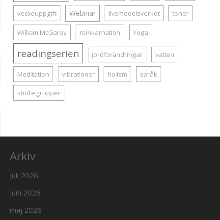
Webinar
veckouppgift
livsmedelsverket
toner
William McGarey
reinkarnation
Yoga
readingserien
jordförändringar
vatten
Meditation
vibrationer
holism
språk
studiegrupper
Arkiv
juli 2026
juni 2026
maj 2026